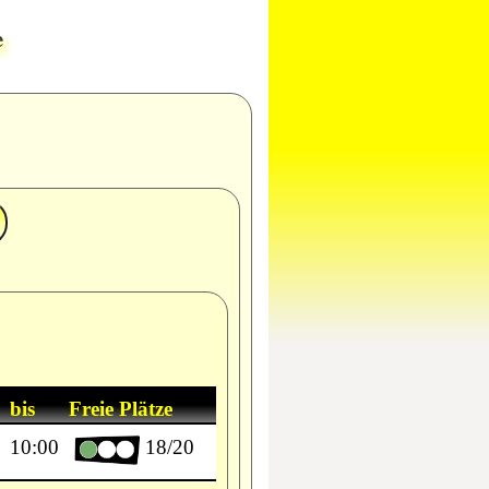
e
bis
Freie Plätze
10:00
18/20