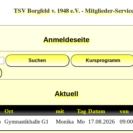
TSV Borgfeld v. 1948 e.V. - Mitglieder-Servic
Anmeldeseite
Aktuell
Ort
mit
Tag
Datum
von
)
Gymnastikhalle G1
Monika
Mo
17.08.2026
09:00