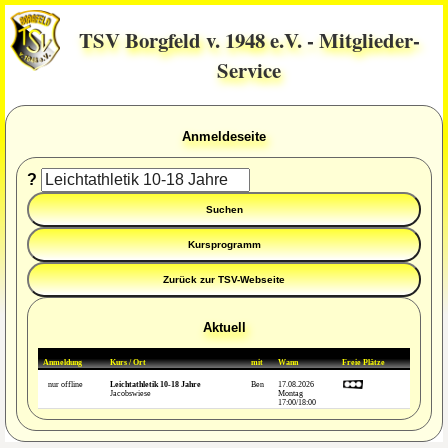
TSV Borgfeld v. 1948 e.V. - Mitglieder-
Service
Anmeldeseite
?
Aktuell
Anmeldung
Kurs / Ort
mit
Wann
Freie Plätze
nur offline
Leichtathletik 10-18 Jahre
Ben
17.08.2026
Jacobswiese
Montag
17:00/18:00