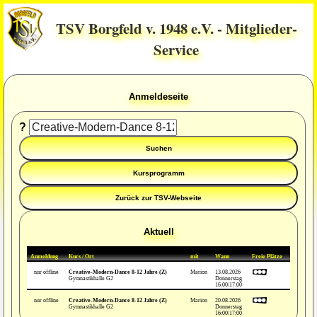
TSV Borgfeld v. 1948 e.V. - Mitglieder-
Service
Anmeldeseite
?
Aktuell
Anmeldung
Kurs / Ort
mit
Wann
Freie Plätze
nur offline
Creative-Modern-Dance 8-12 Jahre (Z)
Marion
13.08.2026
Gymnastikhalle G2
Donnerstag
16:00/17:00
nur offline
Creative-Modern-Dance 8-12 Jahre (Z)
Marion
20.08.2026
Gymnastikhalle G2
Donnerstag
16:00/17:00